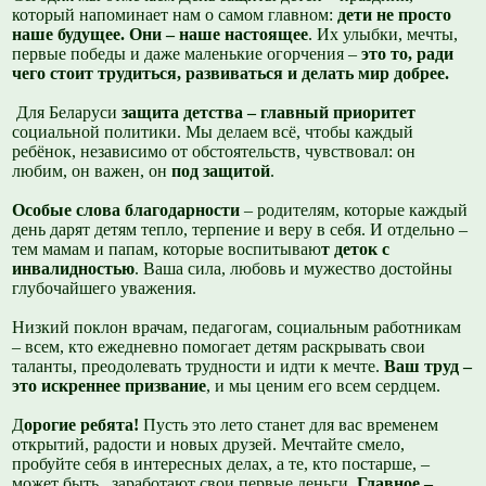
который напоминает нам о самом главном:
дети не просто
наше будущее. Они – наше настоящее
. Их улыбки, мечты,
первые победы и даже маленькие огорчения –
это то, ради
чего стоит трудиться, развиваться и делать мир добрее.
Для Беларуси
защита детства – главный приоритет
социальной политики. Мы делаем всё, чтобы каждый
ребёнок, независимо от обстоятельств, чувствовал: он
любим, он важен, он
под защитой
.
Особые слова благодарности
– родителям, которые каждый
день дарят детям тепло, терпение и веру в себя. И отдельно –
тем мамам и папам, которые воспитываю
т деток с
инвалидностью
. Ваша сила, любовь и мужество достойны
глубочайшего уважения.
Низкий поклон врачам, педагогам, социальным работникам
– всем, кто ежедневно помогает детям раскрывать свои
таланты, преодолевать трудности и идти к мечте.
Ваш труд –
это искреннее призвание
, и мы ценим его всем сердцем.
Д
орогие ребята!
Пусть это лето станет для вас временем
открытий, радости и новых друзей. Мечтайте смело,
пробуйте себя в интересных делах, а те, кто постарше, –
может быть, заработают свои первые деньги.
Главное –